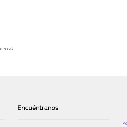
e result
Encuéntranos
Po