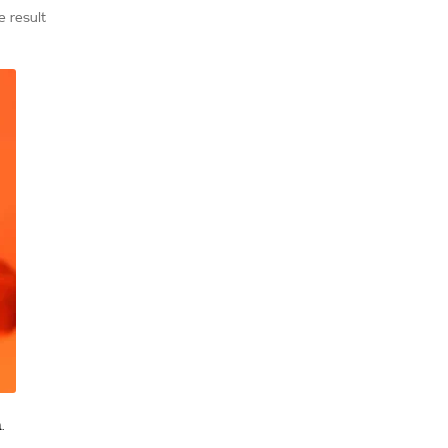
e result
.