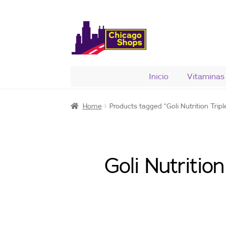
Saltar
Ir
a
al
navegación
contenido
Inicio
Vitaminas
Home
Products tagged “Goli Nutrition Trip
Goli Nutritio