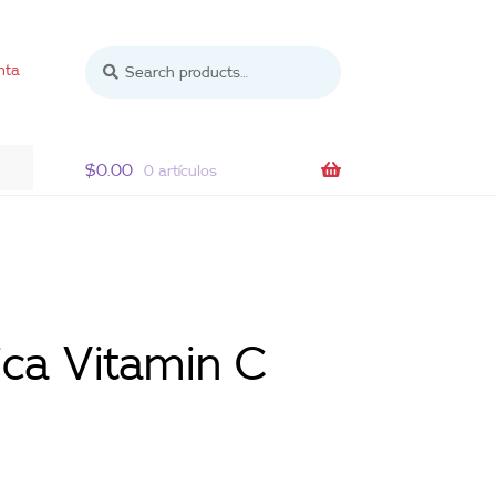
Search
Search
nta
for:
$
0.00
0 artículos
gica Vitamin C