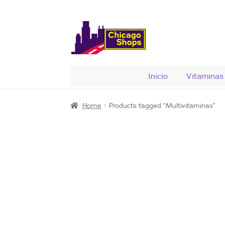
Saltar
Ir
a
al
navegación
contenido
Inicio
Vitaminas
Home
Products tagged “Multivitaminas”