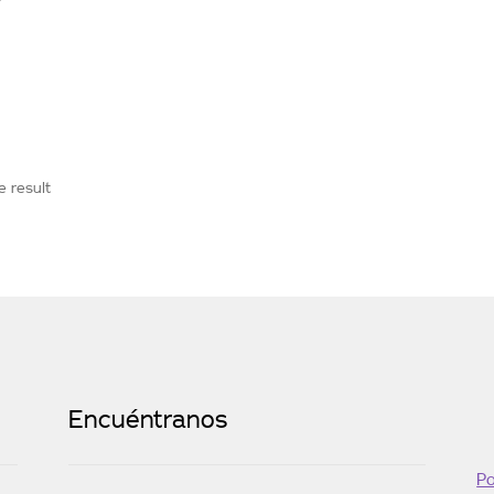
e result
Encuéntranos
Po