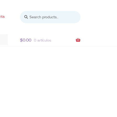
Search
Search
nta
for:
$
0.00
0 artículos