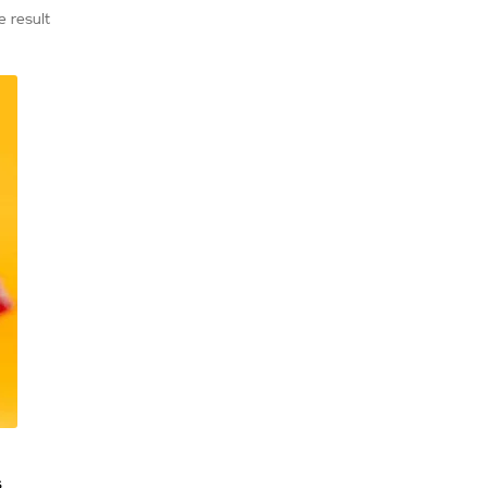
e result
s