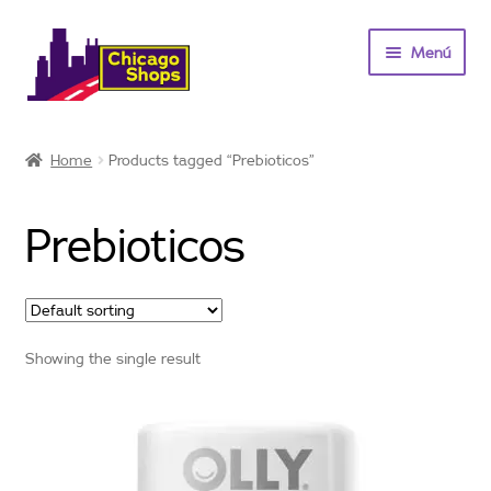
Saltar
Ir
Menú
a
al
navegación
contenido
Inicio
Home
Products tagged “Prebioticos”
Vitaminas y suplementos
Prebioticos
Ofertas
Contacto
Showing the single result