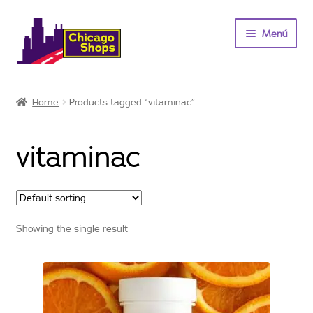
Saltar
Ir
Menú
a
al
navegación
contenido
Inicio
Home
Products tagged “vitaminac”
Vitaminas y suplementos
vitaminac
Ofertas
Contacto
Showing the single result