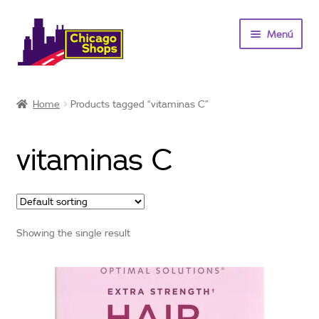
Saltar
Ir
Menú
a
al
navegación
contenido
Inicio
Home
Products tagged “vitaminas C”
Vitaminas y suplementos
vitaminas C
Ofertas
Contacto
Showing the single result